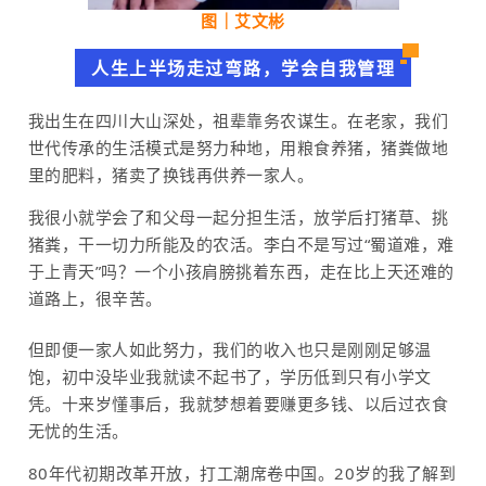
图｜
艾文彬
人生上半场走过弯路，学会自我管理
我出生在四川大山深处，祖辈靠务农谋生。在老家，我们
世代传承的生活模式是努力种地，用粮食养猪，猪粪做地
里的肥料，猪卖了换钱再供养一家人。
我很小就学会了和父母一起分担生活，放学后打猪草、挑
猪粪，干一切力所能及的农活。李白不是写过“蜀道难，难
于上青天”吗？一个小孩肩膀挑着东西，走在比上天还难的
道路上，很辛苦。
但即便一家人如此努力，我们的收入也只是刚刚足够温
饱，初中没毕业我就读不起书了，学历低到只有小学文
凭。十来岁懂事后，我就梦想着要赚更多钱、以后过衣食
无忧的生活。
80年代初期改革开放，打工潮席卷中国。20岁的我了解到