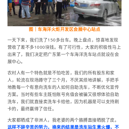
图｜车海洋
火炬开发区会展中心
站点
一天下来，我们洗了150多台车。晚上盘点，惊喜地发现
营收了差不多1000块钱。有了可行性，大家的积极性马上
出来了，我们决定把广东第一个车海洋洗车站点就设在会
展中心。
农村人有一个特色就是不怕吃苦，我们的所有股东和家
人，轮流在现场蹲守了三个月，不厌其烦地讲解，手把手
地教每一个有意向洗车的人如何自助洗车，不断优化宣传
方案。当时有些车主既怕账号充值会被骗又很想体验自助
洗车，我们就直接卖洗车卡给他，因为机器是可以支持刷
卡的，最终赢得了信任。
大家都晒成了非洲人，我老婆的两个胳膊直接晒脱了皮。
这样不辞辛苦的努力，换来的结果是洗车站生意火爆，不