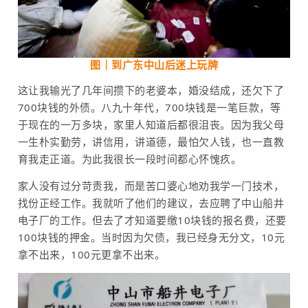
图｜到
广东中山后
迷上玩牌
这让我输光了几年间攒下的老婆本，婚没结成，还欠下了
700块钱的外债。八九十年代，700块钱是一笔巨款，等
于现在的一万多块，家里人知道后都很沮丧。因为我父母
一生朴实勤劳，讲信用，讲道德，最怕欠人钱，也一直教
育我走正道。为此我很长一段时间都心怀愧疚。
家人没有过分苛责我，而是苦口婆心地劝我学一门技术，
找份正经工作。我就听了他们的建议，去应聘了中山船井
电子厂的工作。但去了才知道要缴10块钱的报名费，还要
100块钱的押金。当时因为欠债，我已经身无分文，10元
拿不出来，100元更拿不出来。