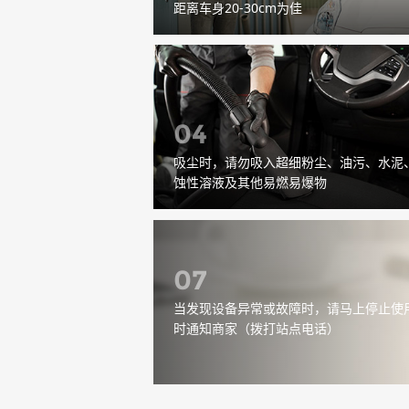
距离车身20-30cm为佳
04
吸尘时，请勿吸入超细粉尘、油污、水泥
蚀性溶液及其他易燃易爆物
07
当发现设备异常或故障时，请马上停止使
时通知商家（拨打站点电话）