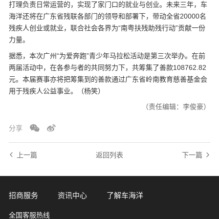
打理负责日常运营的，实现了家门口的就业与创业。未来三年，车
海洋还将在广东省残联各部门的领导和部署下，带动全省20000名
残疾人创业或就业，联合社会各界为“南粤扶残助残行动”贡献一份
力量。
据悉，本次广州“为爱奔跑”青少年马拉松活动是第三次举办。在前
两届活动中，在各参与者的共同努力下，共筹集了善款108762.82
元。本届赛事亦将把筹集到的善款通过广东省岭南教育慈善基金会
用于残疾人公益事业。（杨笑）
（责任编辑：李俊豪）
分享
上一篇
返回列表
下一篇
招商服务
资讯中心
了解车海洋
全国客服热线