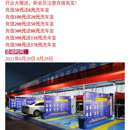
开业大赠送，新会员注册充值有奖！
充值
50元
送
6元
洗车金
充值
100元
送
20元
洗车金
充值
200元
送
50元
洗车金
充值
300元
送
88元
洗车金
充值
398元
送
118元
洗车金
充值
598元
送
178元
洗车金
活动时间：
2021年8月29日-9月29日