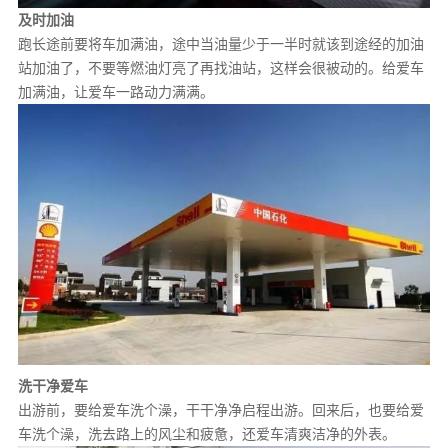
及时加油
跑长途前要将车加满油，途中当油量少于一半时就该到途经的加油
站加油了，不要等燃油灯亮了再找油站，这样会很被动的。给爱车
加满油，让爱车一路动力满满。
洗干净爱车
出游前，要给爱车洗个澡，干干净净启程出游。
回来后，也要给爱
车洗个澡，洗去路上的风尘和疲惫，还爱车清爽洁净的外表。