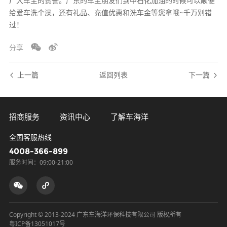
广大车主的赞誉。广东的车主朋友们到中石化加油的时候可以顺便
给爱车洗个澡，还有礼品、充值优惠和洗车金等您拿哦~千万别错
过！
分享
上一篇
返回列表
下一篇
招商服务
资讯中心
了解车海洋
全国客服热线
4008-366-899
服务时间：09:00-21:00
Copyright © 2013-2024 广东车海洋环保科技有限公司 版权所有
粤ICP备13051017号