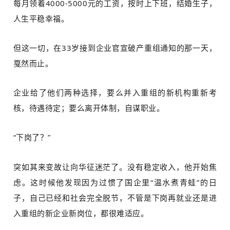
每月领着4000-5000元的工资，按时上下班，结婚生子，
人生平稳幸福。
但这一切，在33岁接到企业官宣破产重组通知的那一天，
戛然而止。
企业给了他们两种选择，要么并入重组的新机构重新考
核，待遇待定；要么离开体制，自谋职业。
“下岗了？”
突如其来变故让向华征迷茫了。没有稳定收入，他开始焦
虑。这时候他发现因为过惯了国企里“温水煮青蛙”的日
子，自己已经和社会完全脱节，不管是下岗再就业还是进
入重组的新企业新岗位，都很难适应。