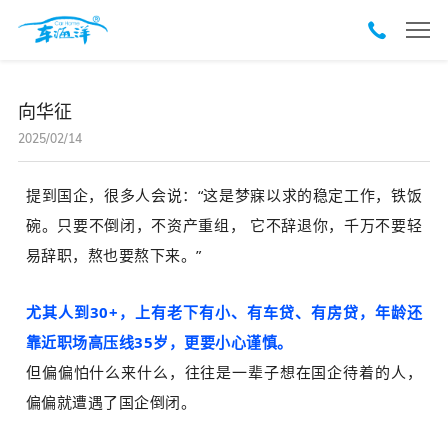
向华征
2025/02/14
提到国企，很多人会说：“这是梦寐以求的稳定工作，铁饭
碗。只要不倒闭，不资产重组， 它不辞退你，千万不要轻
易辞职，熬也要熬下来。”
尤其人到30+，上有老下有小、有车贷、有房贷，年龄还
靠近职场高压线35岁，更要小心谨慎。
但偏偏怕什么来什么，往往是一辈子想在国企待着的人，
偏偏就遭遇了国企倒闭。